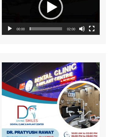
नज़रिया
पर्यावरण
सामयिकी
00:00
02:00
प्रदेश
साहित्य
संस्कृति
समाज
विमर्श
विज्ञान
वन्य जीव
महिला संसार
प्रकृति
जीवन