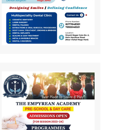
कला
इतिहास