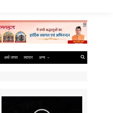
अर्थ जगत
व्यापार
अन्य
मौसम
रोजगार
संस्कृति
मीडिया
Video
कृषि
Player
धर्म