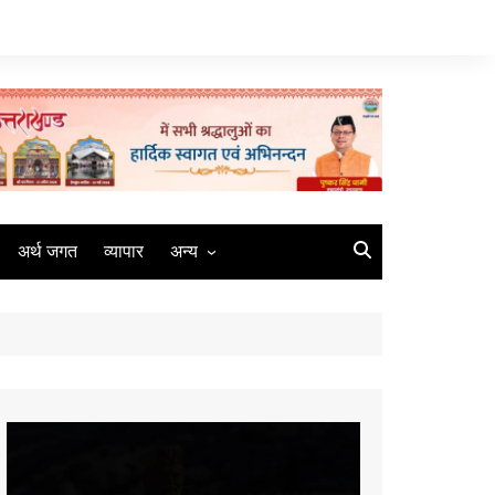
अर्थ जगत
व्यापार
अन्य
मौसम
रोजगार
संस्कृति
मीडिया
Video
कृषि
Player
धर्म