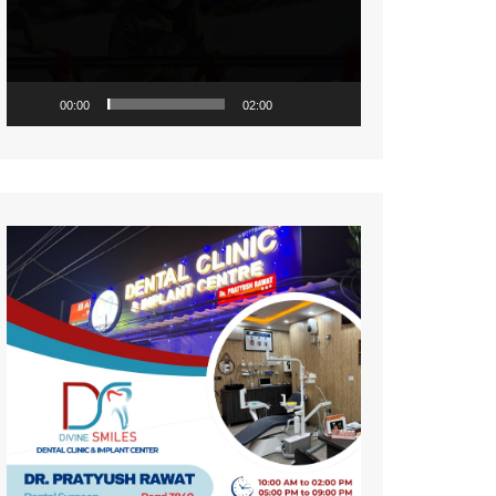
नज़रिया
पर्यावरण
सामयिकी
00:00
02:00
प्रदेश
साहित्य
संस्कृति
समाज
विमर्श
विज्ञान
वन्य जीव
महिला संसार
प्रकृति
जीवन