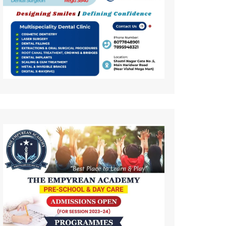
कला
इतिहास