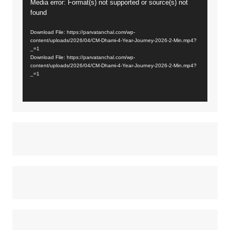
Media error: Format(s) not supported or source(s) not
Video
found
Player
Download File: https://parvatanchal.com/wp-
content/uploads/2026/04/CM-Dhami-4-Year-Journey-2026-2-Min.mp4?
_=1
Download File: https://parvatanchal.com/wp-
content/uploads/2026/04/CM-Dhami-4-Year-Journey-2026-2-Min.mp4?
_=1