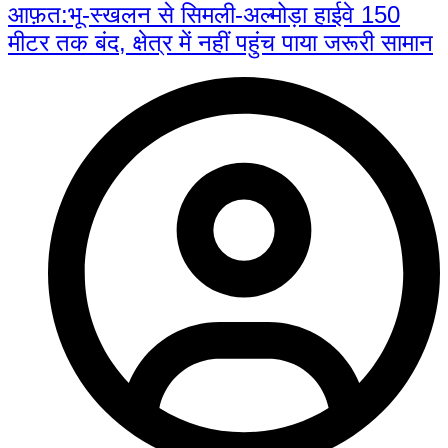
आफ़त:भू-स्खलन से सिमली-अल्मोड़ा हाईवे 150
मीटर तक बंद, क्षेत्र में नहीं पहुंच पाया जरूरी सामान