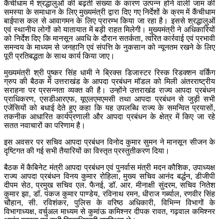
कैंचीधाम में श्रद्धालुओं की बढ़ती संख्या के कारण उत्पन्न होने वाली जाम की
समस्या के समाधान के लिए मुख्यमंत्री द्वारा दिए गए निर्देशों के क्रम में कैंचीधाम
बाईपास कल से आवागमन के लिए प्रारम्भ किया जा रहा है। इससे श्रद्धालुओं
एवं स्थानीय लोगों को यातायात में बड़ी राहत मिलेगी। मुख्यमंत्री ने अधिकारियों
को निर्देश दिए कि मानसून अवधि के दौरान सतर्कता, त्वरित कार्रवाई एवं प्रभावी
समन्वय के माध्यम से जनहानि एवं संपत्ति के नुकसान को न्यूनतम रखने के लिए
पूरी प्रतिबद्धता के साथ कार्य किया जाए।
मुख्यमंत्री श्री पुष्कर सिंह धामी ने ब्रिक्स डिजास्टर रिस्क रिडक्शन वर्किंग
ग्रुप की बैठक में उत्तराखंड के आपदा प्रबंधन मॉडल को मिली अंतरराष्ट्रीय
सराहना पर प्रसन्नता व्यक्त की है। उन्होंने उत्तराखंड राज्य आपदा प्रबंधन
प्राधिकरण, एसडीआरएफ, यूएलएमएमसी तथा आपदा प्रबंधन से जुड़ी सभी
एजेंसियों को बधाई देते हुए कहा कि यह उपलब्धि राज्य के समन्वित प्रयासों,
तकनीक आधारित कार्यप्रणाली और आपदा प्रबंधन के क्षेत्र में किए जा रहे
सतत नवाचारों का परिणाम है।
इस अवसर पर सचिव आपदा प्रबंधन विनोद कुमार सुमन ने मानसून सीजन के
दृष्टिगत की गई सभी तैयारियों का विस्तृत प्रस्तुतीकरण दिया।
बैठक में कैबिनेट मंत्री आपदा प्रबंधन एवं पुनर्वास मंत्री मदन कौशिक, उपाध्यक्ष
राज्य आपदा प्रबंधन विनय कुमार रोहिला, मुख्य सचिव आनंद बर्द्धन, डीजीपी
दीपम सेठ, प्रमुख सचिव एल. फैनई, डॉ. आर. मीनाक्षी सुंदरम, सचिव नितेश
कुमार झा, डॉ. पंकज कुमार पाण्डेय, रविनाथ रमन, धीराज गर्ब्याल, रणवीर सिंह
चौहान, सी. रविशंकर, पुलिस के वरिष्ठ अधिकारी, विभिन्न विभागों के
विभागाध्यक्ष, वर्चुअल माध्यम से कुमांऊ कमिश्नर दीपक रावत, गढ़वाल कमिश्नर