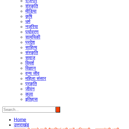
रोजगार
संस्कृति
मीडिया
कृषि
धर्म
नज़रिया
पर्यावरण
सामयिकी
प्रदेश
साहित्य
संस्कृति
समाज
विमर्श
विज्ञान
वन्य जीव
महिला संसार
प्रकृति
जीवन
कला
इतिहास
Home
उत्तराखंड