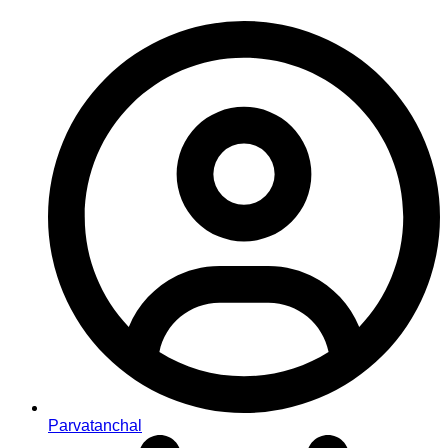
Parvatanchal