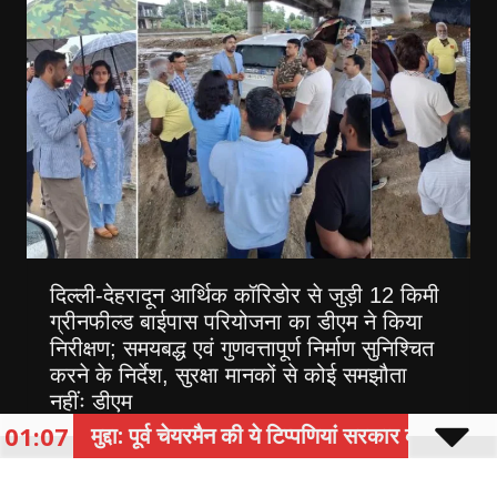
दिल्ली-देहरादून आर्थिक कॉरिडोर से जुड़ी 12 किमी
ग्रीनफील्ड बाईपास परियोजना का डीएम ने किया
निरीक्षण; समयबद्ध एवं गुणवत्तापूर्ण निर्माण सुनिश्चित
करने के निर्देश, सुरक्षा मानकों से कोई समझौता
नहींः डीएम
01:07
ा: पूर्व चेयरमैन की ये टिप्पणियां सरकार की भूमिका पर गंभीर सवाल उठा
August 6, 2026