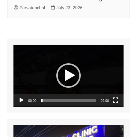
Parvatanchal
July 23, 2026
Video
Player
00:00
02:00