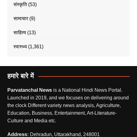
संस्कृति
(53)
सामाचार
(9)
साहित्य
(13)
स्वास्थ्य
(1,361)
हमारे बारे में
Parvatanchal News
is a National Hindi News Portal.
Launched in 2019, and we focuses on delivering around
the clock Different variety news analysis, Agriculture,
Education, Business, Entertainment, Art-Literature-
Culture and Media etc.
Address:
Dehradun, Uttarakhand, 248001