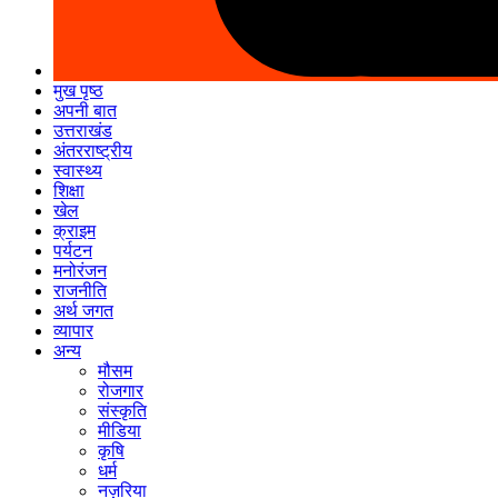
मुख पृष्ठ
अपनी बात
उत्तराखंड
अंतरराष्ट्रीय
स्वास्थ्य
शिक्षा
खेल
क्राइम
पर्यटन
मनोरंजन
राजनीति
अर्थ जगत
व्यापार
अन्य
मौसम
रोजगार
संस्कृति
मीडिया
कृषि
धर्म
नज़रिया