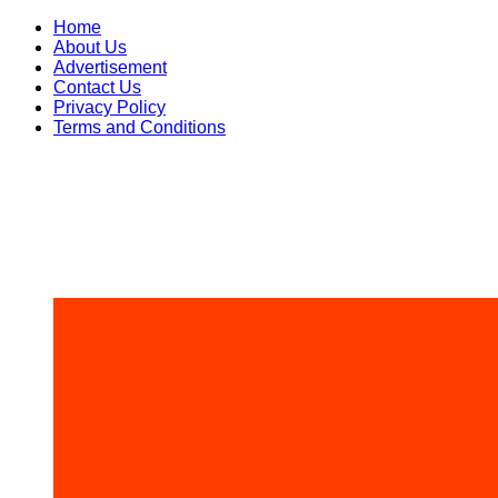
Skip
Home
to
About Us
content
Advertisement
Contact Us
Privacy Policy
Terms and Conditions