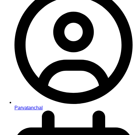
Parvatanchal