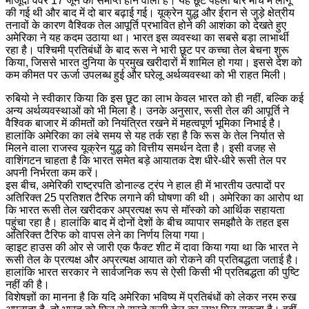
मौजूदा वेवर 17 जून को समाप्त होने वाला है। यह छूट पहली बार मार्च में लागू
की गई थी और बाद में दो बार बढ़ाई गई। यूक्रेन युद्ध और ईरान से जुड़े क्षेत्रीय
तनावों के कारण वैश्विक तेल आपूर्ति प्रभावित होने की आशंका को देखते हुए
अमेरिका ने यह कदम उठाया था। भारत इस व्यवस्था का सबसे बड़ा लाभार्थी
रहा है। पश्चिमी प्रतिबंधों के बाद रूस ने भारी छूट पर कच्चा तेल बेचना शुरू
किया, जिससे भारत दुनिया के प्रमुख खरीदारों में शामिल हो गया। इससे देश को
कम कीमत पर ऊर्जा उपलब्ध हुई और घरेलू अर्थव्यवस्था को भी राहत मिली।
रुबियो ने स्वीकार किया कि इस छूट का लाभ केवल भारत को ही नहीं, बल्कि कई
अन्य अर्थव्यवस्थाओं को भी मिला है। उनके अनुसार, रूसी तेल की आपूर्ति ने
वैश्विक बाजार में कीमतों को नियंत्रित रखने में महत्वपूर्ण भूमिका निभाई है।
हालांकि अमेरिका का लंबे समय से यह तर्क रहा है कि रूस के तेल निर्यात से
मिलने वाला राजस्व यूक्रेन युद्ध को वित्तीय समर्थन देता है। इसी वजह से
वाशिंगटन चाहता है कि भारत समेत बड़े आयातक देश धीरे-धीरे रूसी तेल पर
अपनी निर्भरता कम करें।
इस बीच, अमेरिकी राष्ट्रपति डोनाल्ड ट्रंप ने हाल ही में भारतीय उत्पादों पर
अतिरिक्त 25 प्रतिशत टैरिफ लगाने की घोषणा की थी। अमेरिका का आरोप था
कि भारत रूसी तेल खरीदकर अप्रत्यक्ष रूप से मॉस्को को आर्थिक सहायता
पहुंचा रहा है। हालांकि बाद में दोनों देशों के बीच व्यापार समझौते के तहत इस
अतिरिक्त टैरिफ को वापस लेने का निर्णय लिया गया।
व्हाइट हाउस की ओर से जारी एक फैक्ट शीट में दावा किया गया था कि भारत ने
रूसी तेल के प्रत्यक्ष और अप्रत्यक्ष आयात को रोकने की प्रतिबद्धता जताई है।
हालांकि भारत सरकार ने सार्वजनिक रूप से ऐसी किसी भी प्रतिबद्धता की पुष्टि
नहीं की है।
विशेषज्ञों का मानना है कि यदि अमेरिका भविष्य में प्रतिबंधों को लेकर नरम रुख