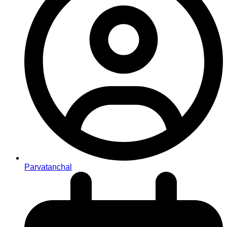
Parvatanchal