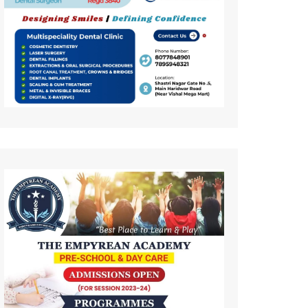
कला
इतिहास