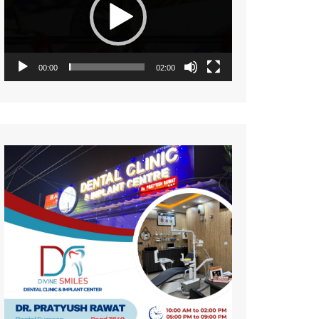
नज़रिया
पर्यावरण
सामयिकी
00:00
02:00
प्रदेश
साहित्य
संस्कृति
समाज
विमर्श
विज्ञान
वन्य जीव
महिला संसार
प्रकृति
जीवन