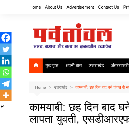
Skip
Home
About Us
Advertisement
Contact Us
Pr
to
content
मुख पृष्ठ
अपनी बात
उत्तराखंड
अंतरराष्ट्र
Home
उत्तराखंड
कामयाबी: छह दिन बाद घने जंगल से सक
कामयाबी: छह दिन बाद घन
लापता युवती, एसडीआरएफ न