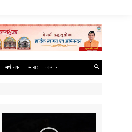
अर्थ जगत
व्यापार
अन्य
मौसम
रोजगार
संस्कृति
मीडिया
Video
कृषि
Player
धर्म