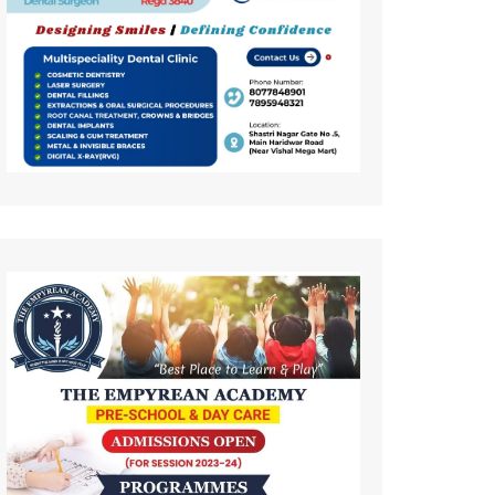
कला
इतिहास