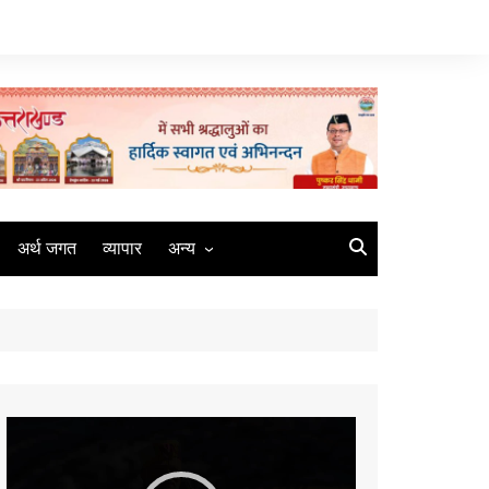
अर्थ जगत
व्यापार
अन्य
मौसम
रोजगार
संस्कृति
मीडिया
Video
कृषि
Player
धर्म