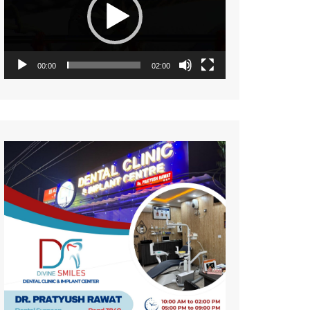
नज़रिया
पर्यावरण
सामयिकी
00:00
02:00
प्रदेश
साहित्य
संस्कृति
समाज
विमर्श
विज्ञान
वन्य जीव
महिला संसार
प्रकृति
जीवन