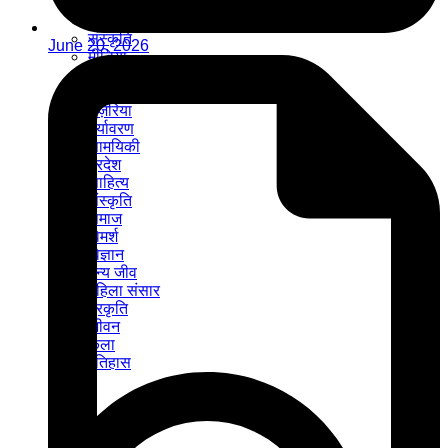
मौसम
रोजगार
संस्कृति
June 20, 2026
मीडिया
कृषि
धर्म
नज़रिया
पर्यावरण
सामयिकी
प्रदेश
साहित्य
संस्कृति
समाज
विमर्श
विज्ञान
वन्य जीव
महिला संसार
प्रकृति
जीवन
कला
इतिहास