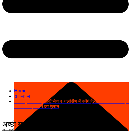
Home
राज-काज
अच्छी ख़बर: पाबौं, चाकीसैण व थलीसैण में बनेंगे हैलीपैड : कैबिनेट मंत्री
डॉ. धन सिंह रावत का ऐलान
अच्छी ख़बर: पाबौं, चाकीसैण व थलीसैण में बनेंगे