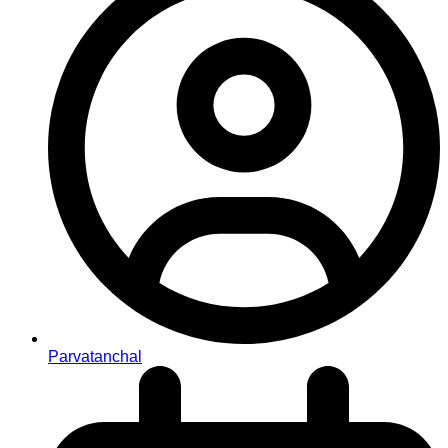
Parvatanchal