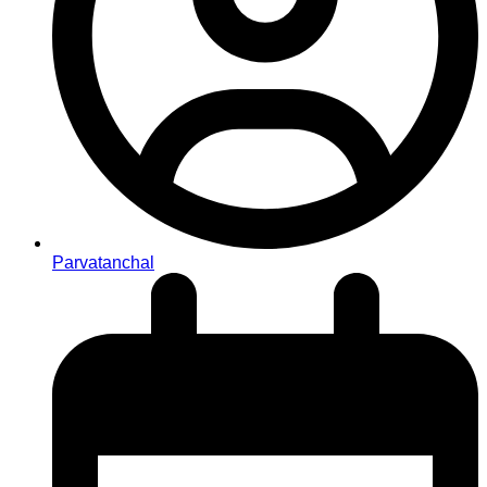
Parvatanchal