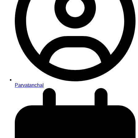
Parvatanchal