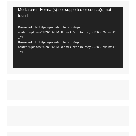
Media error: Format(s) not supported or source(s) not
Video
found
Player
Download File: https://parvatanchal.com/wp-
content/uploads/2026/04/CM-Dhami-4-Year-Journey-2026-2-Min.mp4?
_=1
Download File: https://parvatanchal.com/wp-
content/uploads/2026/04/CM-Dhami-4-Year-Journey-2026-2-Min.mp4?
_=1